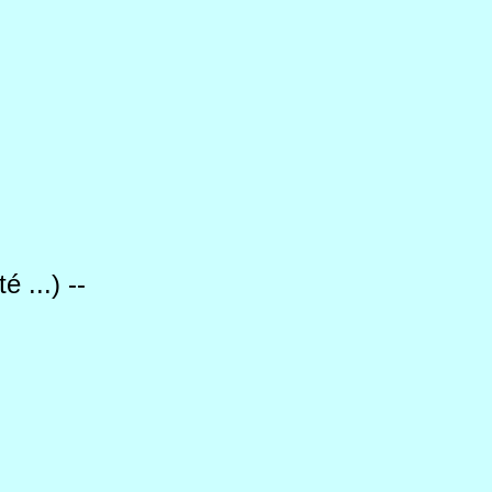
 ...) --