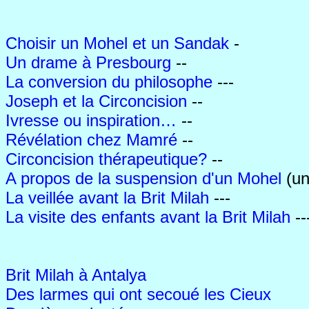
Choisir un Mohel et un Sandak
-
Un drame à Presbourg
--
La conversion du philosophe
---
Joseph e
t la Circoncision
--
Ivresse ou inspiration…
--
Révélation chez Mamré
--
Circoncision thérapeutique?
--
A propos de la suspension d'un Mohel
(un
La veillée avant la Brit Milah
---
La visite des enfants avant la Brit Milah
--
Brit Milah à Antalya
Des larmes qui ont secoué les Cieux