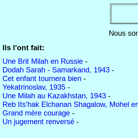
Nous so
Ils l'ont fait:
Une Brit Milah en Russie
-
Dodah Sarah - Samarkand, 1943
-
Cet enfant tournera bien
-
Yekatrinoslav, 1935
-
Une Milah au Kazakhstan, 1943
-
Reb Its'hak Elchanan Shagalow, Mohel e
Grand mère courage
-
Un jugement renversé
-