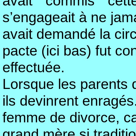
avait " commis " cette
s’engageait à ne jama
avait demandé la circ
pacte (ici bas) fut conc
effectuée.
Lorsque les parents d
ils devinrent enragé
femme de divorce, car 
grand mère si traditio