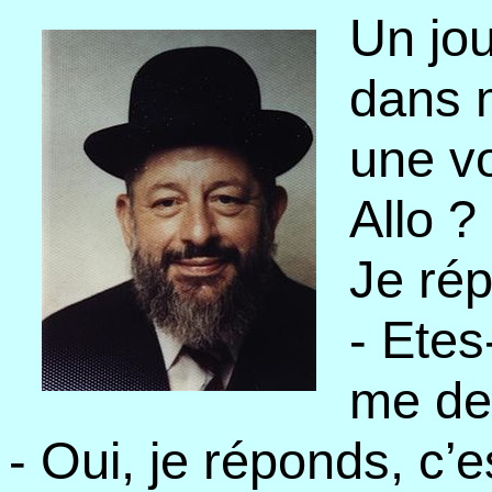
Un jou
dans 
une v
Allo ?
Je ré
- Etes
me de
- Oui, je réponds, c’e