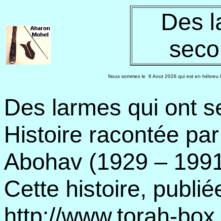
Des l
seco
Nous sommes le
6 Aout 2026 qui est en hébreu l
Des larmes qui ont s
Histoire racontée pa
Abohav (1929 – 1991)
Cette histoire, publi
http://www.torah-box.