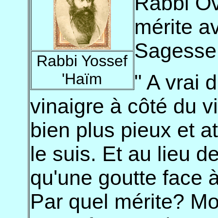
Rabbi Ov
mérite av
Sagesse 
Rabbi Yossef
'Haïm
" A vrai 
vinaigre à côté du vi
bien plus pieux et a
le suis. Et au lieu d
qu'une goutte face à
Par quel mérite? M