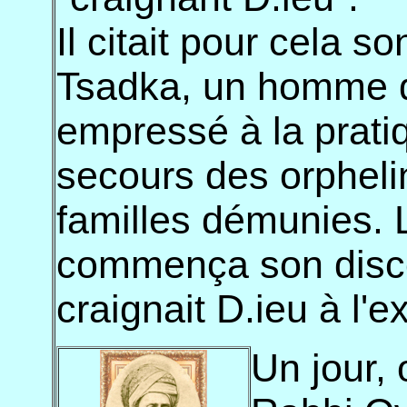
Il citait pour cela 
Tsadka, un homme de
empressé à la pratiq
secours des orpheli
familles démunies. L
commença son disco
craignait D.ieu à l'e
Un jour,