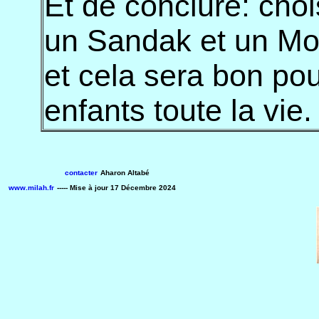
Et de conclure: cho
un Sandak et un Moh
et cela sera bon po
enfants toute la vie. 
contacter
Aharon Altabé
www.milah.fr
----- Mise à jour
17 Décembre 2024