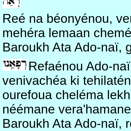
Reé na béonyénou, ver
mehéra lemaan chemékh
Baroukh Ata Ado-naï, g
Refaénou Ado-naï
venivachéa ki tehilaté
ourefoua cheléma lekh
néémane vera'hamane 
Baroukh Ata Ado-naï, ro