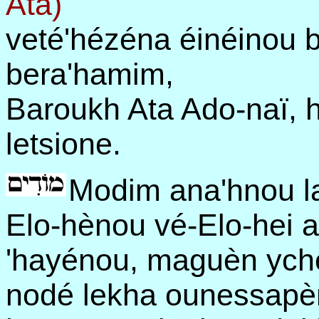
Ata)
veté'hézéna éinéinou 
bera'hamim,
Baroukh Ata Ado-naï, 
letsione.
Modim ana'hnou l
Elo-hènou vé-Elo-hei a
'hayénou, maguèn yché
nodé lekha ounessapère