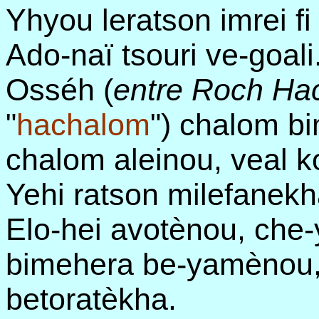
Yhyou leratson imrei fi
Ado-naï tsouri ve-goali
Osséh (
entre Roch Ha
"
hachalom
") chalom b
chalom aleinou, veal k
Yehi ratson milefanekh
Elo-hei avotènou, che
bimehera be-yamènou,
betoratèkha.