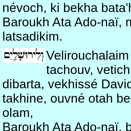
névoch, ki bekha bata'
Baroukh Ata Ado-naï, 
latsadikim.
Velirouchalaim
tachouv, vetic
dibarta, vekhissé Dav
takhine, ouvné otah 
olam,
Baroukh Ata Ado-naï, 