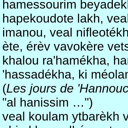
hamessourim beyadekh
hapekoudote lakh, vea
imanou, veal nifleoté
ète, érèv vavokère vets
khalou ra'hamékha, ha
'hassadékha, ki méolam
(
Les jours de 'Hannouc
"al hanissim …")
veal koulam ytbarèkh 