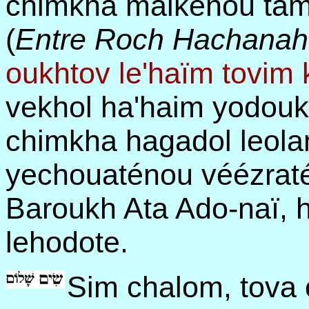
chimkha malkénou tam
(
Entre Roch Hachanah e
oukhtov le'haïm tovim 
vekhol ha'haim yodoukh
chimkha hagadol leolam
yechouaténou véézraté
Baroukh Ata Ado-naï, 
lehodote.
Sim chalom, tova 