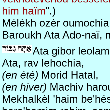
him haïm
".)
Mélèkh ozèr oumochi
Baroukh Ata Ado-naï,
Ata gibor leola
Ata, rav lehochia,
(en été)
Morid Hatal,
(en hiver)
Machiv haro
Mekhalkèl 'haim be'h