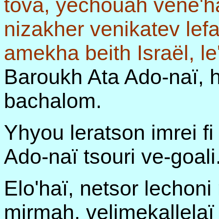
tova, yechouah vene'h
nizakher venikatev lef
amekha beith Israël, l
Baroukh Ata Ado-naï, 
bachalom.
Yhyou leratson imrei fi
Ado-naï tsouri ve-goali
Elo'haï, netsor lechoni
mirmah, velimekallelaï 