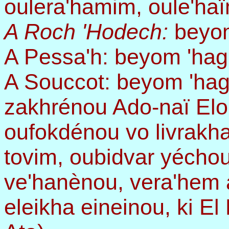
oulera'hamim, oule'ha
A Roch 'Hodech:
beyom
A Pessa'h: beyom 'hag
A Souccot: beyom 'hag
zakhrénou Ado-naï Elo
oufokdénou vo livrakh
tovim, oubidvar yécho
ve'hanènou, vera'hem 
eleikha eineinou, ki E