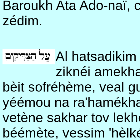
Baroukh Ata Ado-naï,
zédim.
Al hatsadikim
ziknéi amekha 
bèit sofréhème, veal g
yéémou na ra'hamékha
vetène sakhar tov lek
béémète, vessim 'hèlk