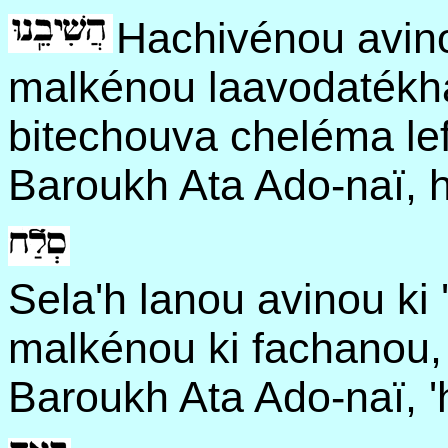
Hachivénou avin
malkénou laavodatékha
bitechouva cheléma le
Baroukh Ata Ado-naï, h
Sela'h lanou avinou ki
malkénou ki fachanou, k
Baroukh Ata Ado-naï, '