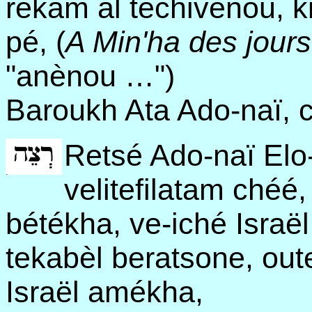
rékam al techivénou, ki
pé, (
A Min'ha des jours
"anènou …")
Baroukh Ata Ado-naï, c
Retsé Ado-naï Elo
velitefilatam chéé
bétékha, ve-iché Israë
tekabèl beratsone, out
Israël amékha,