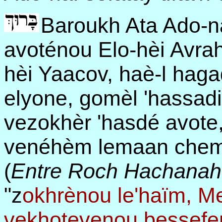
Baroukh Ata Ado-na
avoténou Elo-hèi Avrah
hèi Yaacov, haè-l haga
elyone, gomèl 'hassadi
vezokhèr 'hasdé avote,
venéhèm lemaan chem
(
Entre Roch Hachanah e
"z
okhrènou le'haïm, Me
vekhotevenou bessefer