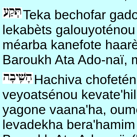
Teka bechofar gado
lekabèts galouyoténou
méarba kanefote haarè
Baroukh Ata Ado-naï, 
Hachiva chofetén
veyoatsénou kevate'hi
yagone vaana'ha, oume
levadekha bera'hamim