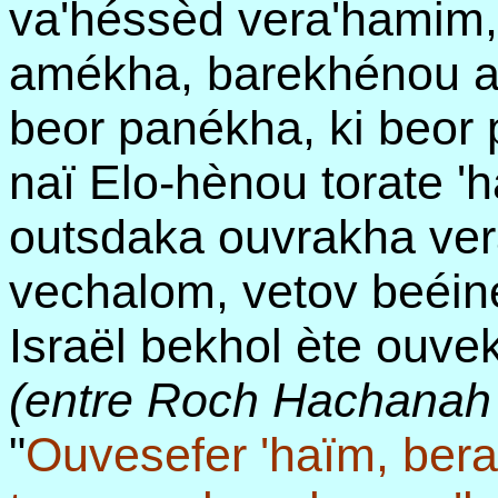
va'héssèd vera'hamim, 
amékha, barekhénou a
beor panékha, ki beor
naï Elo-hènou torate '
outsdaka ouvrakha ve
vechalom, vetov beéin
Israël bekhol ète ouve
(entre Roch Hachanah 
"
Ouvesefer 'haïm, ber