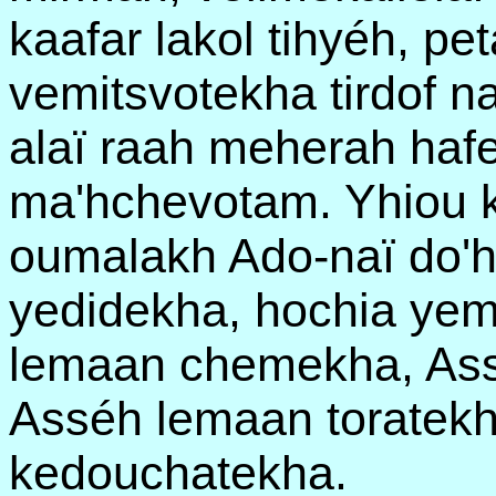
kaafar lakol tihyéh, pet
vemitsvotekha tirdof n
alaï raah meherah hafe
ma'hchevotam. Yhiou ke
oumalakh Ado-naï do'h
yedidekha, hochia yem
lemaan chemekha, As
Asséh lemaan toratek
kedouchatekha.