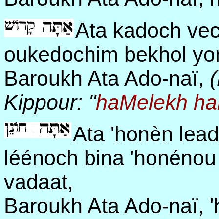
Ata kadoch ve
oukedochim bekhol yo
Baroukh Ata Ado-naï,
Kippour: "
haMelekh ha
Ata 'honèn le
léénoch bina 'honénou
vadaat,
Baroukh Ata Ado-naï, 