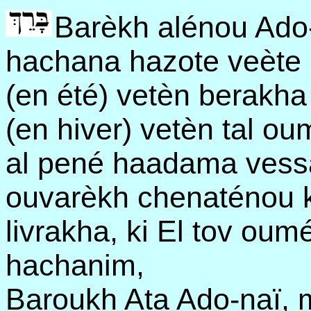
Barèkh alénou Ado
hachana hazote veète k
(en été) vetèn berakha
(en hiver) vetèn tal ou
al pené haadama vess
ouvarèkh chenaténou 
livrakha, ki El tov ou
hachanim,
Baroukh Ata Ado-naï,