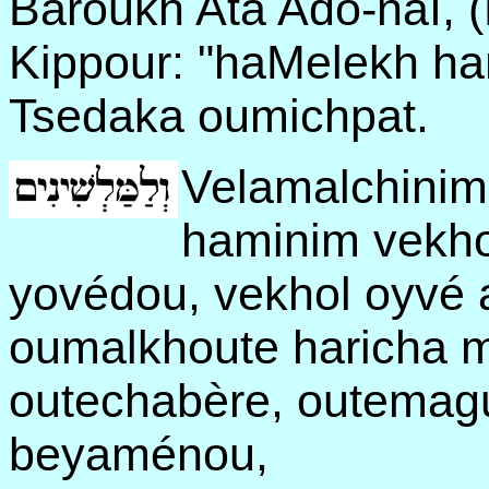
Baroukh Ata Ado-naï, 
Kippour: "haMelekh ha
Tsedaka oumichpat.
Velamalchinim 
haminim vekho
yovédou, vekhol oyvé 
oumalkhoute haricha m
outechabère, outemagu
beyaménou,