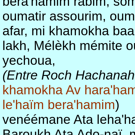
bera'hamim rabim, somè
oumatir assourim, ou
afar, mi khamokha baa
lakh, Mélèkh mémite 
yechoua,
(Entre Roch Hachanah 
khamokha Av hara'ham
le'haïm bera'hamim
)
venéémane Ata leha'h
Baroukh Ata Ado-naï, 