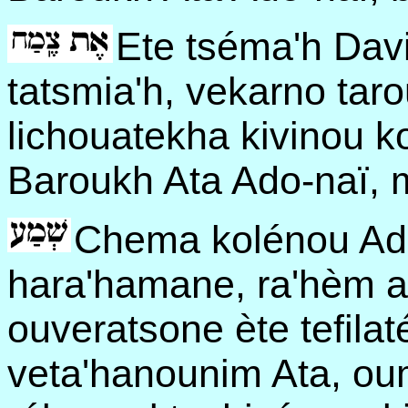
Ete tséma'h Dav
tatsmia'h, vekarno tar
lichouatekha kivinou k
Baroukh Ata Ado-naï, 
Chema kolénou Ado
hara'hamane, ra'hèm a
ouveratsone ète tefilat
veta'hanounim Ata, o