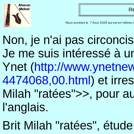
Re
Nous sommes le
7 Aout 2026 qui est en hébreu l
Non, je n'ai pas circonci
Je me suis intéressé à un 
Ynet (
http://www.ynetnew
4474068,00.html
) et irr
Milah "ratées">>, pour a
l'anglais.
Brit Milah "ratées", étud