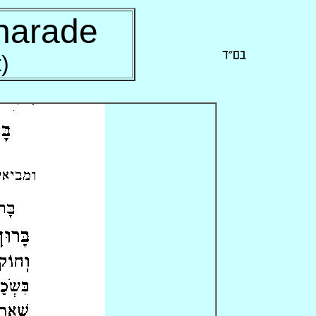
harade
)