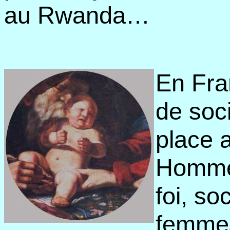
au Rwanda…
En Fra
de soci
place a
Homme
foi, so
femmes