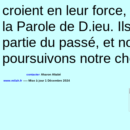
croient en leur force
la Parole de D.ieu. Il
partie du passé, et n
poursuivons notre c
contacter
Aharon Altabé
www.milah.fr
----- Mise à jour
1 Décembre 2024