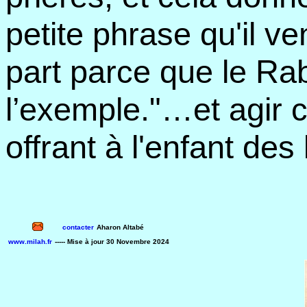
petite phrase qu'il ven
part parce que le Ra
l’exemple."…et agir
offrant à l'enfant des 
contacter
Aharon Altabé
www.milah.fr
----- Mise à jour
30 Novembre 2024