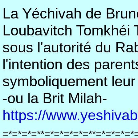
La Yéchivah de Brun
Loubavitch Tomkhéi 
sous l'autorité du Ra
l'intention des parent
symboliquement leur
-ou la Brit Milah-
https://www.yeshiva
=*=*=*=**=*=*=*=*=**=*=*=*=*